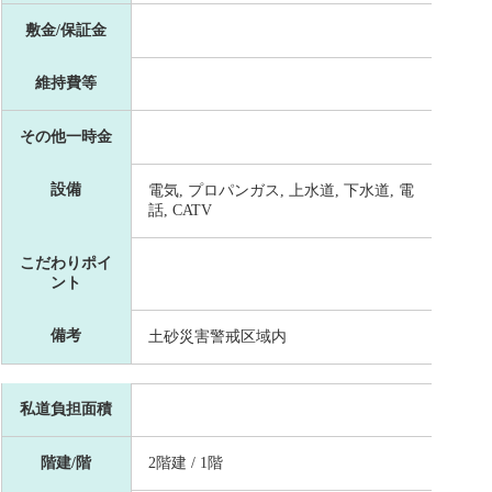
敷金/保証金
維持費等
その他一時金
設備
電気, プロパンガス, 上水道, 下水道, 電
話, CATV
こだわりポイ
ント
備考
土砂災害警戒区域内
私道負担面積
階建/階
2階建 / 1階