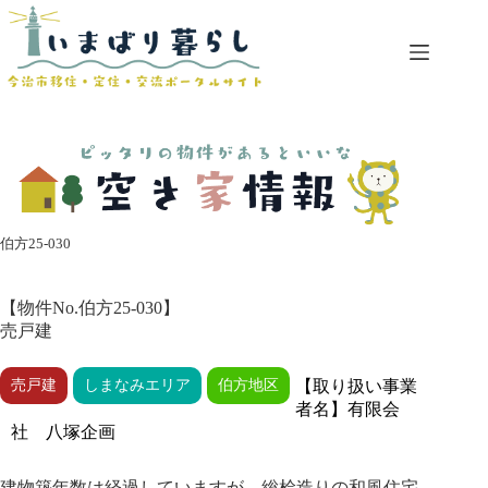
コ
ン
テ
ン
ツ
へ
ス
キ
ッ
プ
伯方25-030
【物件No.伯方25-030】
売戸建
売戸建
しまなみエリア
伯方地区
【取り扱い事業
者名】有限会
社 八塚企画
建物築年数は経過していますが、総桧造りの和風住宅