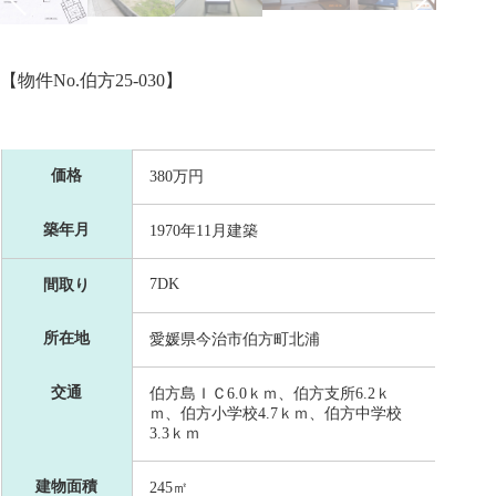
【物件No.伯方25-030】
価格
380万円
築年月
1970年11月建築
7DK
間取り
所在地
愛媛県今治市伯方町北浦
交通
伯方島ＩＣ6.0ｋｍ、伯方支所6.2ｋ
ｍ、伯方小学校4.7ｋｍ、伯方中学校
3.3ｋｍ
建物面積
245㎡