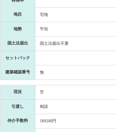
容積率
地目
宅地
地勢
平坦
国土法届出
国土法届出不要
セットバック
建築確認番号
無
現況
空
引渡し
相談
仲介手数料
189200円