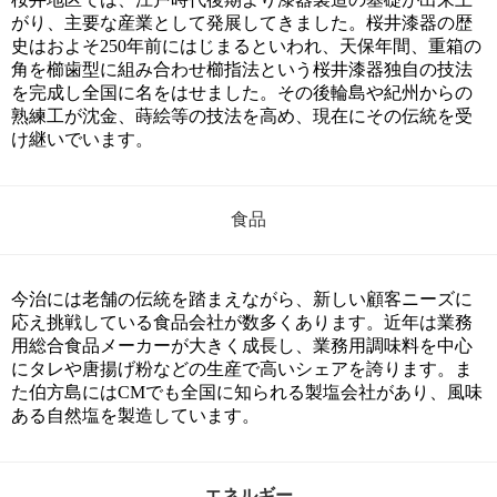
がり、主要な産業として発展してきました。桜井漆器の歴
史はおよそ250年前にはじまるといわれ、天保年間、重箱の
角を櫛歯型に組み合わせ櫛指法という桜井漆器独自の技法
を完成し全国に名をはせました。その後輪島や紀州からの
熟練工が沈金、蒔絵等の技法を高め、現在にその伝統を受
け継いでいます。
食品
今治には老舗の伝統を踏まえながら、新しい顧客ニーズに
応え挑戦している食品会社が数多くあります。近年は業務
用総合食品メーカーが大きく成長し、業務用調味料を中心
にタレや唐揚げ粉などの生産で高いシェアを誇ります。ま
た伯方島にはCMでも全国に知られる製塩会社があり、風味
ある自然塩を製造しています。
エネルギー