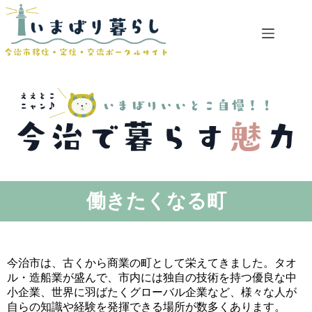
コ
ン
テ
ン
ツ
へ
ス
キ
ッ
プ
働きたくなる町
今治市は、古くから商業の町として栄えてきました。タオ
ル・造船業が盛んで、市内には独自の技術を持つ優良な中
小企業、世界に羽ばたくグローバル企業など、様々な人が
自らの知識や経験を発揮できる場所が数多くあります。