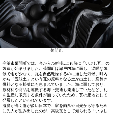
菊間瓦
今治市菊間町では、今から750年以上も前に「いぶし瓦」の
製造が始まりました。菊間町は瀬戸内海に面し、温暖な気
候で雨が少なく、瓦を自然乾燥するのに適した気候。町内
から「五味土」という瓦の原料となる土が出土し、窯焚き
燃料となる松葉にも恵まれていました。海に面しており、
原材料や商品を運搬する海上交通も発達していたなど、瓦
を生産し販売する条件が揃っていたため、瓦の産地として
発展したといわれています。
湿度が高く雨が多い日本で、家を雨風や日光から守るため
に先人が生み出したのが、高級瓦として知られる「いぶし