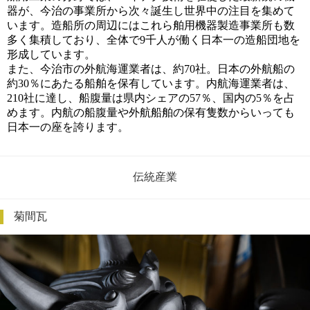
器が、今治の事業所から次々誕生し世界中の注目を集めて
います。造船所の周辺にはこれら舶用機器製造事業所も数
多く集積しており、全体で9千人が働く日本一の造船団地を
形成しています。
また、今治市の外航海運業者は、約70社。日本の外航船の
約30％にあたる船舶を保有しています。内航海運業者は、
210社に達し、船腹量は県内シェアの57％、国内の5％を占
めます。内航の船腹量や外航船舶の保有隻数からいっても
日本一の座を誇ります。
伝統産業
菊間瓦