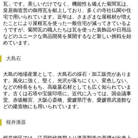
瓦」です。美しいだけでなく、機能性も備えた菊間瓦は、
皇居御造営の御用瓦を献上しており、多くの寺社仏閣や住
宅で用いられています。近年は、さまざまな屋根材が増え
たことにより屋根瓦を使った一般住宅が減ってきているよ
うですが、菊間瓦の職人たちは瓦を使った装飾品や日用品
などのユニークな商品開発を展開するなど新しい挑戦を始
めています。
大島石
大島の地場産業として、大島石の採石・加工販売がありま
す。風化に強く、堅く、光沢が落ちにくい、変色しない、
などの特長をもち、高級墓石材としても広く知られていま
す。古くは石塔や宝篋印塔に、近代に入っては、国会議事
堂、赤坂離宮、大阪心斎橋、愛媛県庁舎、愛媛県武道館な
どの建造物にも用いられています。
桜井漆器
桜井地区では、江戸時代後期より漆器製造の基礎が出来上