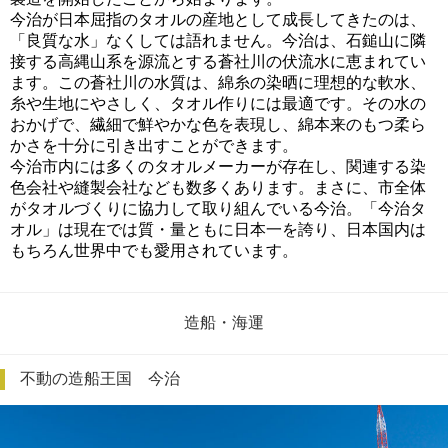
今治が日本屈指のタオルの産地として成長してきたのは、
「良質な水」なくしては語れません。今治は、石鎚山に隣
接する高縄山系を源流とする蒼社川の伏流水に恵まれてい
ます。この蒼社川の水質は、綿糸の染晒に理想的な軟水、
糸や生地にやさしく、タオル作りには最適です。その水の
おかげで、繊細で鮮やかな色を表現し、綿本来のもつ柔ら
かさを十分に引き出すことができます。
今治市内には多くのタオルメーカーが存在し、関連する染
色会社や縫製会社なども数多くあります。まさに、市全体
がタオルづくりに協力して取り組んでいる今治。「今治タ
オル」は現在では質・量ともに日本一を誇り、日本国内は
もちろん世界中でも愛用されています。
造船・海運
不動の造船王国 今治