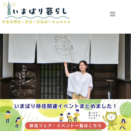
コ
ン
テ
ン
ツ
へ
ス
キ
ッ
プ