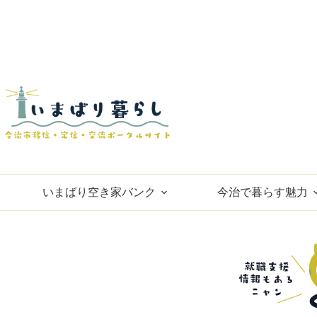
コ
ン
テ
ン
ツ
へ
ス
キ
ッ
プ
いまばり空き家バンク
今治で暮らす魅力