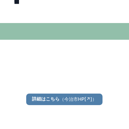
（今治市HP[↗]）
詳細はこちら