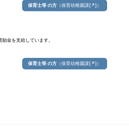
（保育幼稚園課[↗]）
保育士等 の方
奨励金を支給しています。
（保育幼稚園課[↗]）
保育士等 の方