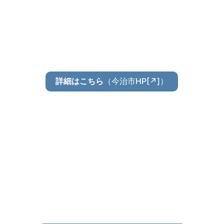
（今治市HP[↗]）
詳細はこちら