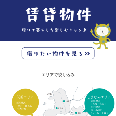
エリアで絞り込み
大三島
しまなみエリア
関前エリア
大島地区
上浦
関前地区
(
吉海・宮窪
）
（岡村・大下島
・
伯方地区
大三島
小大下島
）
大三島地区
（大三島・上浦
）
伯方