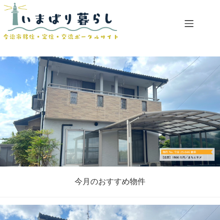
コ
ン
テ
ン
ツ
へ
ス
キ
ッ
プ
今月のおすすめ物件