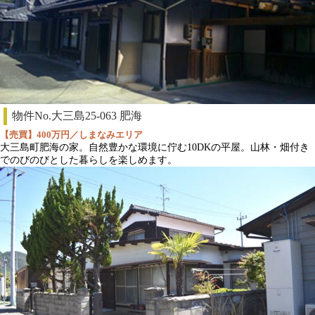
物件No.大三島25-063 肥海
【売買】400万円／しまなみエリア
大三島町肥海の家。自然豊かな環境に佇む10DKの平屋。山林・畑付き
でのびのびとした暮らしを楽しめます。