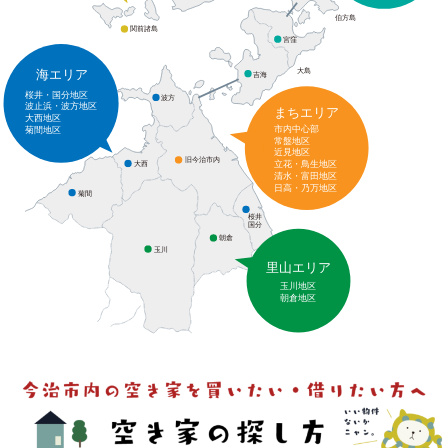
伯方島
関前諸島
宮窪
大島
海エリア
吉海
桜井・国分地区
波方
波止浜・波方地区
まちエリア
大西地区
市内中心部
菊間地区
常盤地区
近見地区
旧今治市内
立花・鳥生地区
大西
清水・富田地区
日高・乃万地区
菊間
桜井
国分
朝倉
玉川
里山エリア
玉川地区
朝倉地区