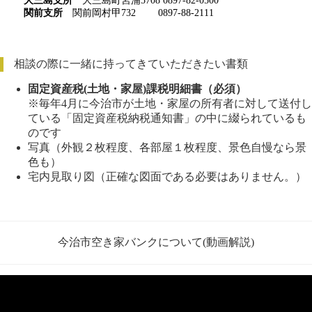
大三島支所
大三島町宮浦5708 0897-82-0500
関前支所
関前岡村甲732 0897-88-2111
相談の際に一緒に持ってきていただきたい書類
固定資産税(土地・家屋)課税明細書（必須）
※毎年4月に今治市が土地・家屋の所有者に対して送付し
ている「固定資産税納税通知書」の中に綴られているも
のです
写真（外観２枚程度、各部屋１枚程度、景色自慢なら景
色も）
宅内見取り図（正確な図面である必要はありません。）
今治市空き家バンクについて(動画解説)