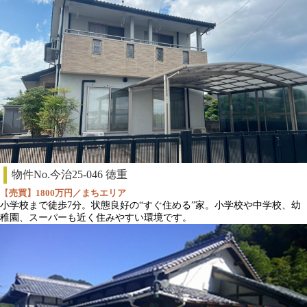
物件No.今治25-046 徳重
【
売買】1800万円／まちエリア
小学校まで徒歩7分。状態良好の“すぐ住める”家。小学校や中学校、幼
稚園、スーパーも近く住みやすい環境です。