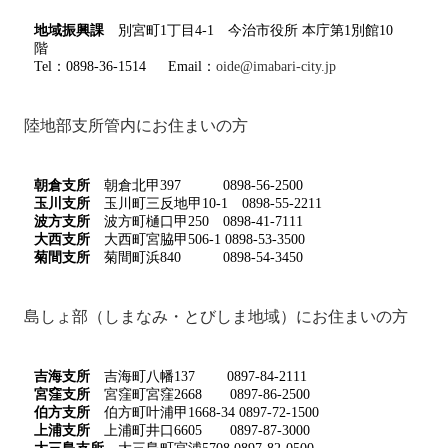
地域振興課
別宮町1丁目4-1 今治市役所 本庁第1別館10
階
Tel：0898-36-1514 Email：
oide@imabari-city.jp
陸地部支所管内にお住まいの方
朝倉支所
朝倉北甲397 0898-56-2500
玉川支所
玉川町三反地甲10-1 0898-55-2211
波方支所
波方町樋口甲250 0898-41-7111
大西支所
大西町宮脇甲506-1 0898-53-3500
菊間支所
菊間町浜840 0898-54-3450
島しょ部（しまなみ・とびしま地域）にお住まいの方
吉海支所
吉海町八幡137 0897-84-2111
宮窪支所
宮窪町宮窪2668 0897-86-2500
伯方支所
伯方町叶浦甲1668-34 0897-72-1500
上浦支所
上浦町井口6605 0897-87-3000