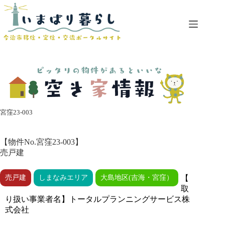
コ
ン
テ
ン
ツ
へ
ス
キ
ッ
プ
宮窪23-003
【物件No.宮窪23-003】
売戸建
売戸建
しまなみエリア
大島地区(吉海・宮窪）
【
取
り扱い事業者名】トータルプランニングサービス株
式会社