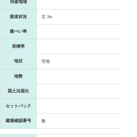
用途地域
接道状況
北 3m
建ぺい率
容積率
地目
宅地
地勢
国土法届出
セットバック
建築確認番号
無