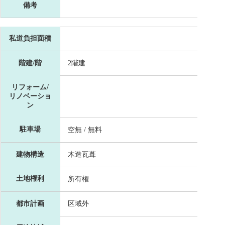
備考
私道負担面積
階建/階
2階建
リフォーム/
リノベーショ
ン
駐車場
空無 / 無料
建物構造
木造瓦葺
土地権利
所有権
都市計画
区域外