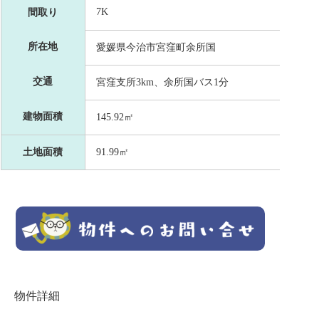
7K
間取り
所在地
愛媛県今治市宮窪町余所国
交通
宮窪支所3km、余所国バス1分
建物面積
145.92㎡
土地面積
91.99㎡
物件詳細