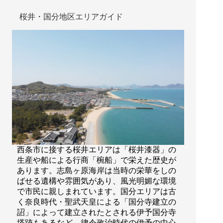
1
丁
桜井・国分地区エリアガイド
目
西条市に接する桜井エリアは「桜井漆器」の
生産や船による行商「椀船」で栄えた歴史が
あります。志島ヶ原海岸は当時の栄華をしの
ばせる遺構や雰囲気があり、風光明媚な環境
で市民に親しまれています。国分エリアは古
く奈良時代・聖武天皇による「国分寺建立の
詔」によって建立されたとされる伊予国分寺
塔跡もあるなど、律令政治時代の伊予の中心