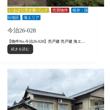
いまばり空き家バンク
,
売買物件
,
桜井・国
分地区
,
海エリア
今治26-028
【物件No.今治26-028】売戸建 売戸建 海エ…
続きを読む
今
治
26-
028