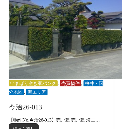
いまばり空き家バンク
,
売買物件
,
桜井・国
分地区
,
海エリア
今治26-013
【物件No.今治26-013】売戸建 売戸建 海エ…
続きを読む