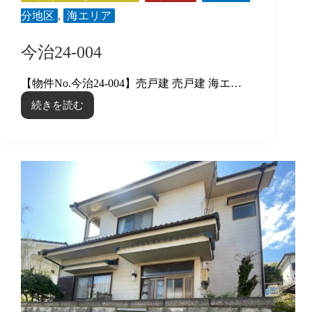
分地区
,
海エリア
今治24-004
【物件No.今治24-004】売戸建 売戸建 海エ…
続きを読む
今
治
24-
004