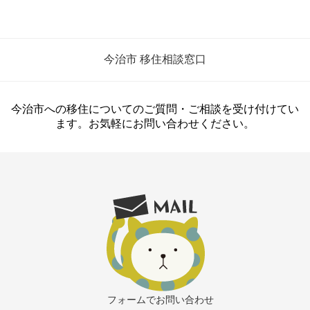
テ
ィ
で
自
今治市 移住相談窓口
分
た
ち
ら
今治市への移住についてのご質問・ご相談を受け付けてい
し
ます。お気軽にお問い合わせください。
く
暮
ら
し
地
域
貢
献
を
【関
前・
岡
村
フォームでお問い合わせ