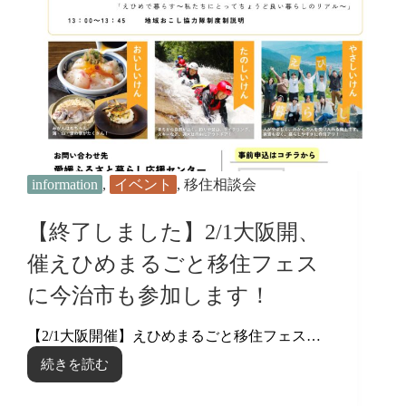
ア
2026」
に
今
治
市
が
出
展
し
ま
information
,
イベント
,
移住相談会
す！
【終了しました】2/1大阪開、
催えひめまるごと移住フェス
に今治市も参加します！
【2/1大阪開催】えひめまるごと移住フェス…
続きを読む
【終
了