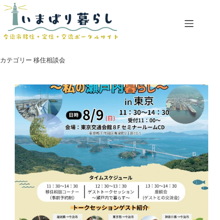
コ
ン
テ
ン
ツ
へ
カテゴリー
移住相談会
ス
キ
ッ
プ