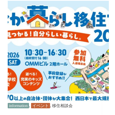
集
中】
令
和
８
年
度
今
治
市
お
た
め
し
地
域
お
こ
し
協
力
information
,
イベント
,
移住相談会
隊