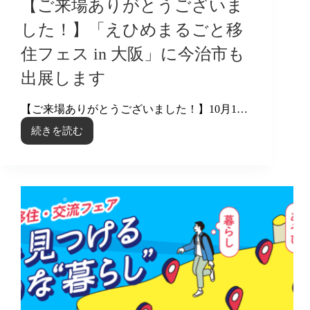
【ご来場ありがとうございま
した！】「えひめまるごと移
住フェス in 大阪」に今治市も
出展します
【ご来場ありがとうございました！】10月1…
続きを読む
【ご
来
場
あ
り
が
と
う
ご
ざ
い
ま
し