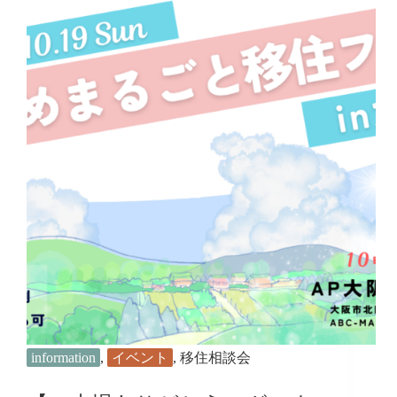
ひ
め
暮
ら
し
フ
ェ
ア
in
大
阪
に
今
治
市
が
参
加
し
ま
す！
information
,
イベント
,
移住相談会