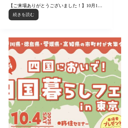
展
【ご来場ありがとうございました！】10月1…
し
ま
続きを読む
【ご
す
来
場
あ
り
が
と
う
ご
ざ
い
ま
し
た！】
「中
国・
四
国
も
う