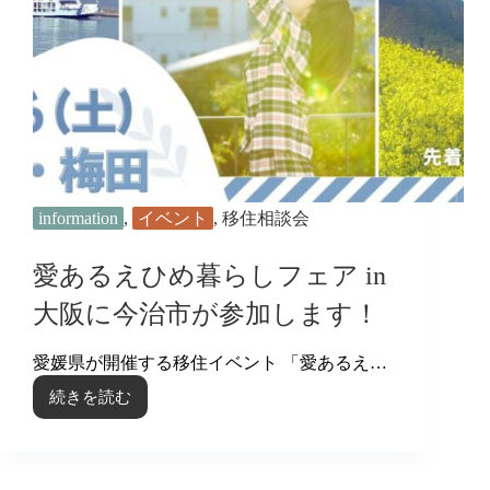
ア
in
大
阪
information
,
イベント
,
移住相談会
愛あるえひめ暮らしフェア in
大阪に今治市が参加します！
愛媛県が開催する移住イベント 「愛あるえ…
続きを読む
愛
あ
る
え