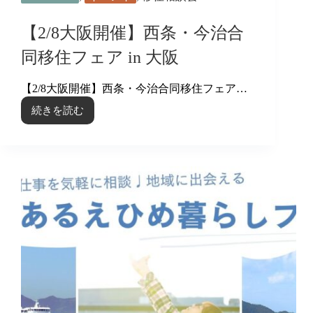
治
市
【2/8大阪開催】西条・今治合
も
参
同移住フェア in 大阪
加
し
【2/8大阪開催】西条・今治合同移住フェア…
ま
す！
続きを読む
【2/8
大
阪
開
催】
西
条・
今
治
合
同
移
住
フ
ェ