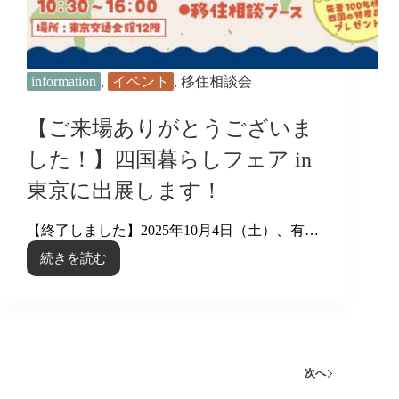
ひ
と
つ
の
ふ
information
,
イベント
,
移住相談会
る
さ
【ご来場ありがとうございま
と
探
した！】四国暮らしフェア in
し
東京に出展します！
フ
ェ
ア
【終了しました】2025年10月4日（土）、有…
in
続きを読む
大
【ご
阪
来
2025」
場
に
あ
今
り
治
が
市
と
次へ
も
う