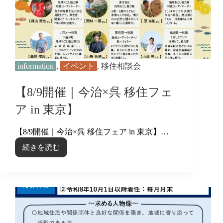
information
,
イベント
,
移住相談会
【8/9開催｜今治×呉 移住フェ
ア in 東京】
【8/9開催｜今治×呉 移住フェア in 東京】…
続きを読む
【8/9
開
催
｜
今
治
×
呉