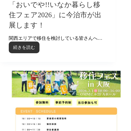
募
「おいでや!!いなか暮らし移
集
中！！
住フェア2026」に今治市が出
展します！
関西エリアで移住を検討している皆さんへ…
続きを読む
「お
い
で
や!!
い
な
か
暮
ら
し
移
住
フ
ェ