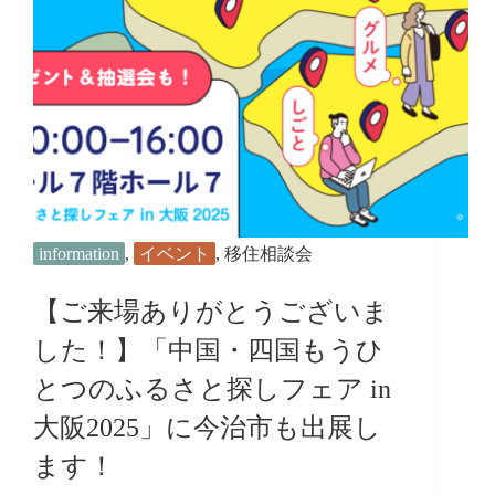
た！】
「え
ひ
め
ま
る
ご
と
移
住
フ
ェ
information
,
イベント
,
移住相談会
ス
in
【ご来場ありがとうございま
大
阪」
した！】「中国・四国もうひ
に
今
とつのふるさと探しフェア in
治
大阪2025」に今治市も出展し
市
も
ます！
出