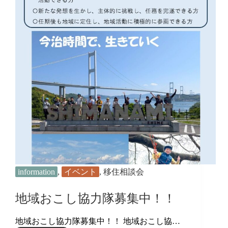
移
住
フ
ェ
ア
in
東
京】
information
,
イベント
,
移住相談会
地域おこし協力隊募集中！！
地域おこし協力隊募集中！！ 地域おこし協…