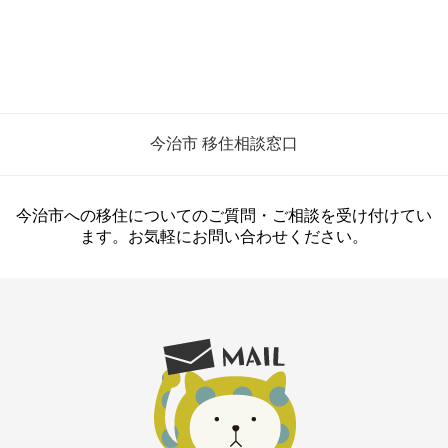
出
ご
展
ざ
し
い
ま
ま
す！
し
た！】
四
今治市 移住相談窓口
国
暮
ら
し
今治市への移住についてのご質問・ご相談を受け付けてい
フ
ます。お気軽にお問い合わせください。
ェ
ア
in
東
京
に
出
展
し
ま