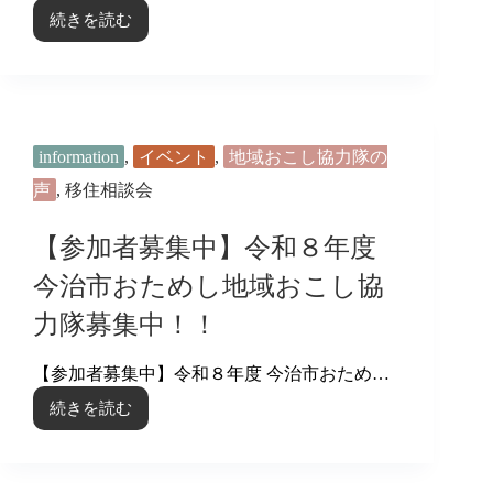
続きを読む
地
域
お
こ
し
協
information
,
イベント
,
地域おこし協力隊の
力
隊
声
,
移住相談会
募
集
【参加者募集中】令和８年度
中！！
今治市おためし地域おこし協
力隊募集中！！
【参加者募集中】令和８年度 今治市おため…
続きを読む
【参
加
者
募