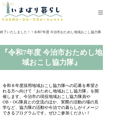
コ
ン
テ
ン
ツ
へ
終了いたしました！！令和7年度 今治市おためし地域おこし協力隊
ス
キ
ッ
『令和7年度 今治市おためし地
プ
域おこし協力隊』
令和８年度採用地域おこし協力隊への応募を希望さ
れる方へ向けて「おためし地域おこし協力隊」を開
催します。今治市の現役地域おこし協力隊員や
OB・OG隊員との交流のほか、実際の活動の場の見
学など、協力隊の活動や今治での暮らしがイメージ
できるプログラムです。ぜひご参加ください！