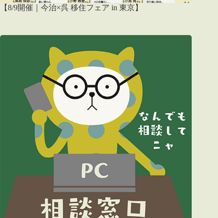
【8/9開催｜今治×呉 移住フェア in 東京】