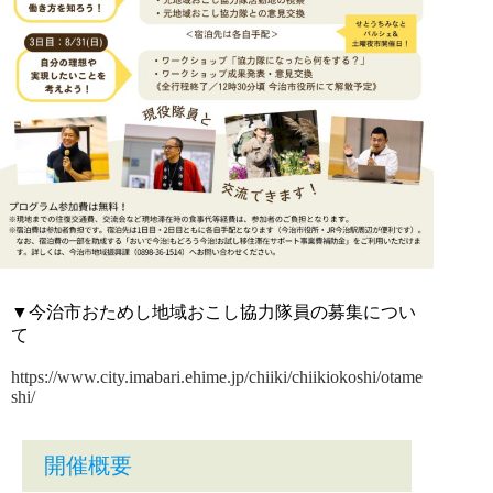
▼今治市おためし地域おこし協力隊員の募集につい
て
https://www.city.imabari.ehime.jp/chiiki/chiikiokoshi/otame
shi/
開催概要