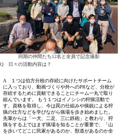
同期の仲間たち12名と全員で記念撮影
Q
日々の活動内容は？
A
１つは伯方分校の存続に向けたサポートチーム
に入っており、動画づくりや外へのPRなど、分校が
存続するために貢献できることにチーム一丸で取り
組んでいます。 もう１つはイノシシの狩猟活動で
す。資格を取得し、今は罠の仕組みや猟銃による狩
猟の仕方などを学びながら猟場を歩き始めました。
先輩からは「一犬、二足、三に鉄砲」と教わり、狩
猟をする上ではまず猟場を知ることが重要で、「山
を歩いてどこに民家があるのか、獣道があるのか全