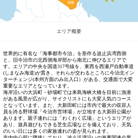
エリア概要
世界的に有名な「海事都市今治」を形作る波止浜湾西側
と、旧今治市の北西側海岸部から南北に伸びるエリアで
す。エリアの中央を国道317号線を、東西を西瀬戸自動車道
(しまなみ海道)が貫き、それらが交わるところに今治北イン
ターチェンジ(本州方面のみ出入口）がある、交通面で大変
重要なエリアとなっています。
海岸沿いの大浜町・砂場町では来島海峡大橋を目前に漁港
がある風景が広がり、サイクリストにも大変人気のコース
となっています。また、大新田町には市内で最大の収容人
員を誇る野球場「今治市営球場」が立地する大新田公園が
あります。親子連れには「わくわく広場」というエリアが
あり、遊具遊びもできる芝生広場などを備えており、天気
のいい日には多くの家族連れの姿が見られます。
市内中心部に隣接しており、波止浜湾沿いの海事関連企業