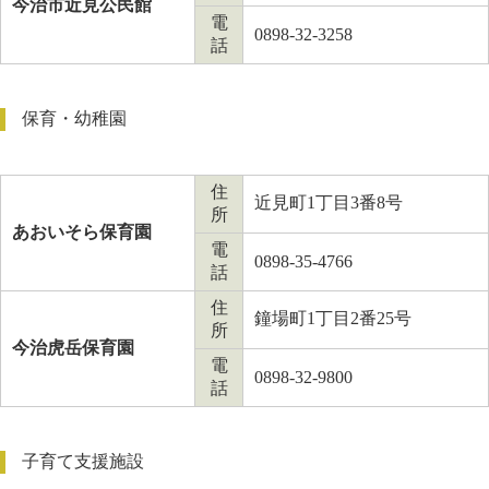
今治市近見公民館
電
0898-32-3258
話
保育・幼稚園
住
近見町1丁目3番8号
所
あおいそら保育園
電
0898-35-4766
話
住
鐘場町1丁目2番25号
所
今治虎岳保育園
電
0898-32-9800
話
子育て支援施設