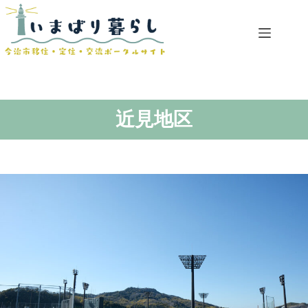
コ
ン
テ
ン
ツ
へ
ス
キ
近見地区
ッ
プ