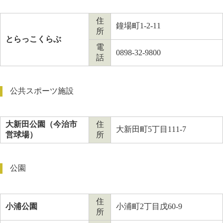
住
鐘場町1-2-11
所
とらっこくらぶ
電
0898-32-9800
話
公共スポーツ施設
大新田公園（今治市
住
大新田町5丁目111-7
営球場）
所
公園
住
小浦公園
小浦町2丁目戊60-9
所