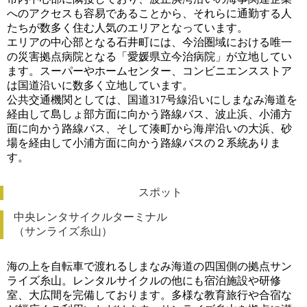
へのアクセスも容易であることから、それらに通勤する人
たちが数多く住む人気のエリアとなっています。
エリアの中心部となる石井町には、今治圏域における唯一
の災害拠点病院となる「愛媛県立今治病院」が立地してい
ます。スーパーやホームセンター、コンビニエンスストア
は国道沿いに数多く立地しています。
公共交通機関としては、国道317号線沿いにしまなみ海道を
経由して島しょ部方面に向かう路線バス、波止浜、小浦方
面に向かう路線バス、そして湊町から海岸沿いの大浜、砂
場を経由して小浦方面に向かう路線バスの２系統ありま
す。
スポット
中央レンタサイクルターミナル
（サンライズ糸山）
海の上を自転車で渡れるしまなみ海道の四国側の拠点サン
ライズ糸山。レンタルサイクルの他にも宿泊施設や研修
室、大広間を完備しております。多様な教育旅行や合宿な