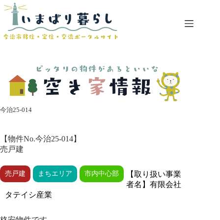
コ
ン
テ
ン
ツ
へ
ス
キ
ッ
プ
今治25-014
【物件No.今治25-014】
売戸建
売戸建
まちエリア
市内中心部
【取り扱い事業
者名】有限会社
タテイシ産業
格安物件です。