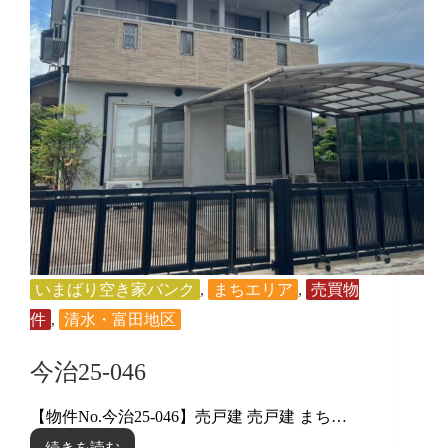
いまばり空き家バンク
,
まちエリア
,
売買物
件
,
清水・富田地区
今治25-046
【物件No.今治25-046】売戸建 売戸建 まち…
続きを読む