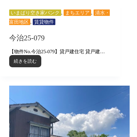
いまばり空き家バンク
,
まちエリア
,
清水・
富田地区
,
賃貸物件
今治25-079
【物件No.今治25-079】貸戸建住宅 貸戸建…
続きを読む
今
治
25-
079