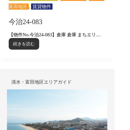
富田地区
,
賃貸物件
今治24-083
【物件No.今治24-083】倉庫 倉庫 まちエリ…
続きを読む
今
治
24-
083
清水・富田地区エリアガイド