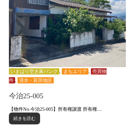
いまばり空き家バンク
,
まちエリア
,
売買物
件
,
清水・富田地区
今治25-005
【物件No.今治25-005】所有権譲渡 所有権…
続きを読む
今
治
25-