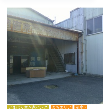
005
いまばり空き家バンク
,
まちエリア
,
清水・