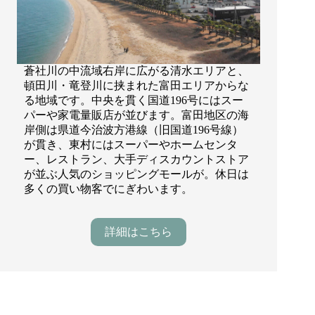
蒼社川の中流域右岸に広がる清水エリアと、
頓田川・竜登川に挟まれた富田エリアからな
る地域です。中央を貫く国道196号にはスー
パーや家電量販店が並びます。富田地区の海
岸側は県道今治波方港線（旧国道196号線）
が貫き、東村にはスーパーやホームセンタ
ー、レストラン、大手ディスカウントストア
が並ぶ人気のショッピングモールが。休日は
多くの買い物客でにぎわいます。
詳細はこちら