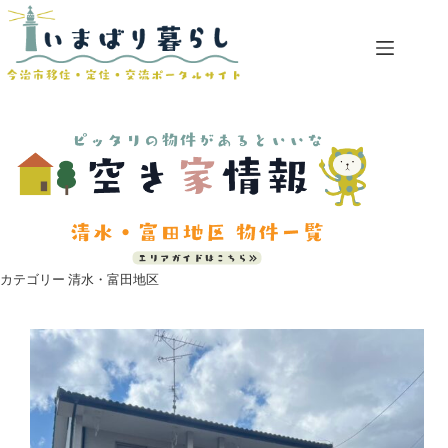
コ
ン
テ
ン
ツ
へ
ス
キ
ッ
プ
カテゴリー
清水・富田地区