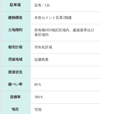
駐車場
近有 / 1台
建物構造
木造セメント瓦葺2階建
土地権利
所有権DID地区区域内、建築基準法22
条区域内
都市計画
市街化区域
用途地域
近隣商業
接道状況
建ぺい率
80％
容積率
300％
地目
宅地