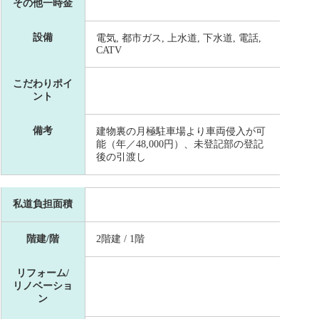
その他一時金
設備
電気, 都市ガス, 上水道, 下水道, 電話,
CATV
こだわりポイ
ント
備考
建物裏の月極駐車場より車両侵入が可
能（年／48,000円）、未登記部の登記
後の引渡し
私道負担面積
階建/階
2階建 / 1階
リフォーム/
リノベーショ
ン