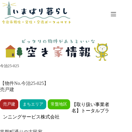
コ
ン
テ
ン
ツ
へ
ス
キ
ッ
プ
今治25-025
【物件No.今治25-025】
売戸建
売戸建
まちエリア
常盤地区
【取り扱い事業者
名】トータルプラ
ンニングサービス株式会社
常盤町通りの古民家