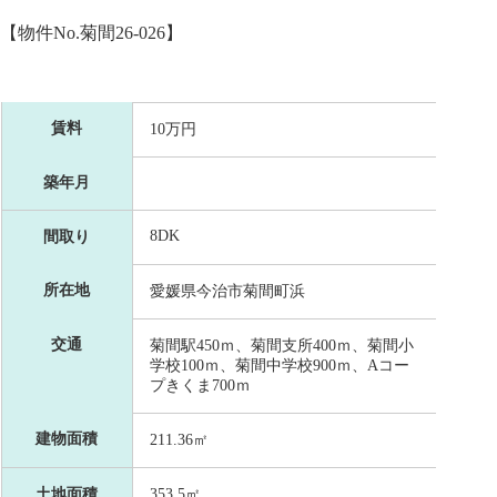
【物件No.菊間26-026】
賃料
10万円
築年月
8DK
間取り
所在地
愛媛県今治市菊間町浜
交通
菊間駅450ｍ、菊間支所400ｍ、菊間小
学校100ｍ、菊間中学校900ｍ、Aコー
プきくま700ｍ
建物面積
211.36㎡
土地面積
353.5㎡