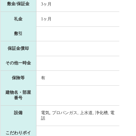
敷金/保証金
3ヶ月
礼金
1ヶ月
敷引
保証金償却
その他一時金
保険等
有
建物名・部屋
番号
設備
電気, プロパンガス, 上水道, 浄化槽, 電
話
こだわりポイ