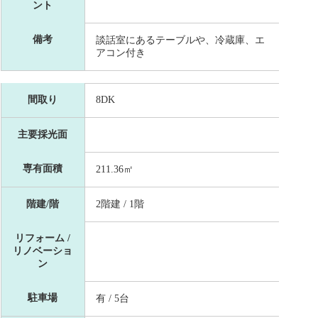
ント
備考
談話室にあるテーブルや、冷蔵庫、エ
アコン付き
間取り
8DK
主要採光面
専有面積
211.36㎡
階建/階
2階建 / 1階
リフォーム /
リノベーショ
ン
駐車場
有 / 5台