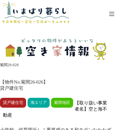
コ
ン
テ
ン
ツ
へ
ス
キ
ッ
プ
菊間26-026
【物件No.菊間26-026】
貸戸建住宅
貸戸建住宅
海エリア
菊間地区
【取り扱い事業
者名】空と海不
動産
小学校、保育園近し！重厚感のある和モダンなたたず