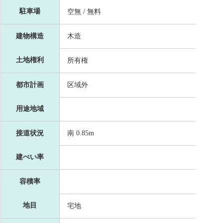
駐車場
空無 / 無料
建物構造
木造
土地権利
所有権
都市計画
区域外
用途地域
接道状況
南 0.85m
建ぺい率
容積率
地目
宅地