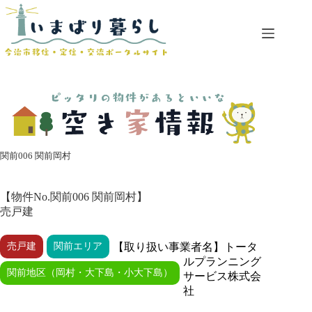
コ
ン
テ
ン
ツ
へ
ス
キ
ッ
プ
関前006 関前岡村
【物件No.関前006 関前岡村】
売戸建
売戸建
関前エリア
【取り扱い事業者名】トータ
ルプランニング
関前地区（岡村・大下島・小大下島）
サービス株式会
社