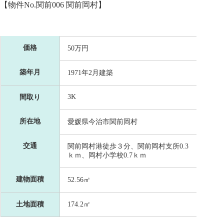
【物件No.関前006 関前岡村】
価格
50万円
築年月
1971年2月建築
3K
間取り
所在地
愛媛県今治市関前岡村
交通
関前岡村港徒歩３分、関前岡村支所0.3
ｋｍ、岡村小学校0.7ｋｍ
建物面積
52.56㎡
土地面積
174.2㎡