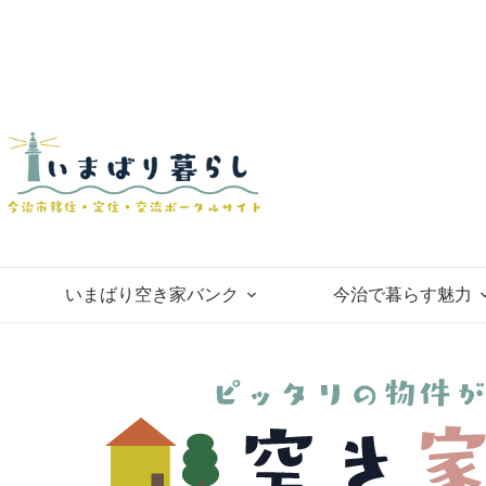
コ
ン
テ
ン
ツ
へ
ス
キ
ッ
プ
いまばり空き家バンク
今治で暮らす魅力