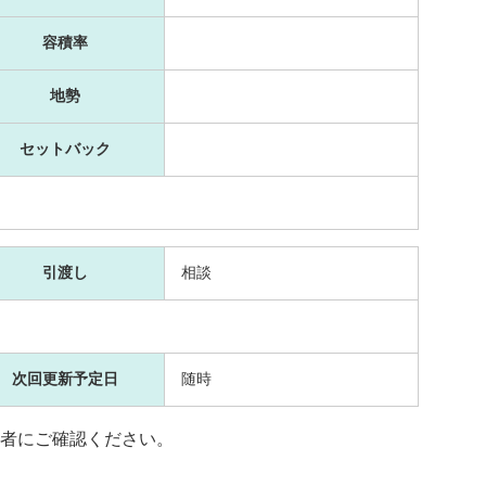
容積率
地勢
セットバック
引渡し
相談
次回更新予定日
随時
者にご確認ください。