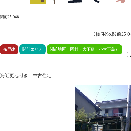
関前25-048
【物件No.関前25-0
売戸建
関前エリア
関前地区（岡村・大下島・小大下島）
【
海近更地付き 中古住宅