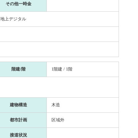
その他一時金
, 地上デジタル
階建/階
1階建 / 1階
建物構造
木造
都市計画
区域外
接道状況