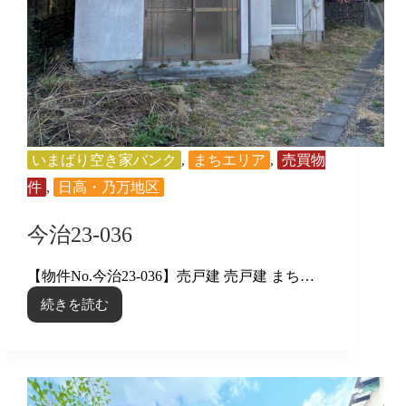
いまばり空き家バンク
,
まちエリア
,
売買物
件
,
日高・乃万地区
今治23-036
【物件No.今治23-036】売戸建 売戸建 まち…
続きを読む
今
治
23-
036