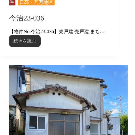
件
,
日高・乃万地区
今治23-036
【物件No.今治23-036】売戸建 売戸建 まち…
続きを読む
今
治
23-
036