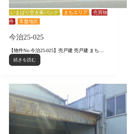
いまばり空き家バンク
,
まちエリア
,
売買物
件
,
常盤地区
今治25-025
【物件No.今治25-025】売戸建 売戸建 まち…
続きを読む
今
治
25-
025