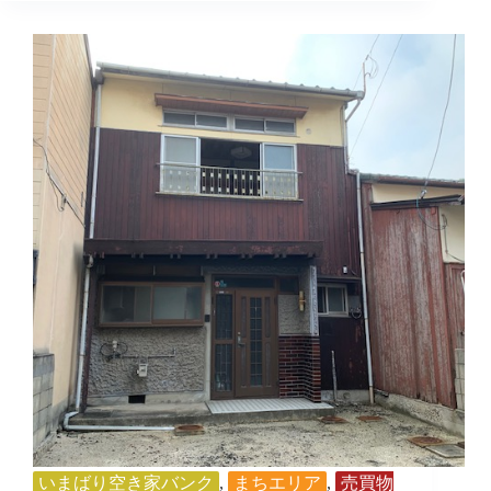
083
いまばり空き家バンク
,
まちエリア
,
売買物