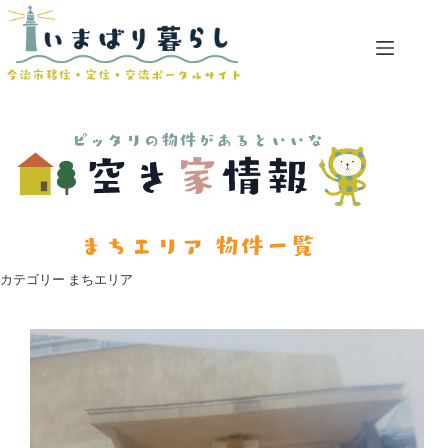
コ
ン
テ
ン
ツ
へ
ス
キ
ッ
プ
カテゴリー
まちエリア