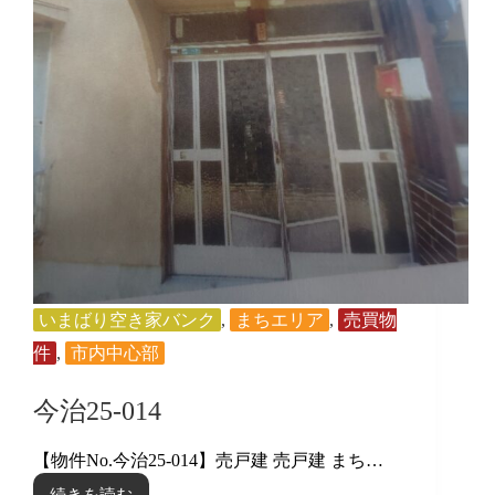
いまばり空き家バンク
,
まちエリア
,
売買物
件
,
市内中心部
今治25-014
【物件No.今治25-014】売戸建 売戸建 まち…
続きを読む