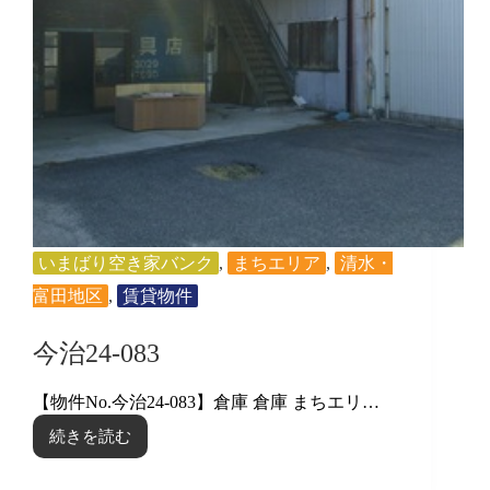
いまばり空き家バンク
,
まちエリア
,
清水・
富田地区
,
賃貸物件
今治24-083
【物件No.今治24-083】倉庫 倉庫 まちエリ…
続きを読む
今
治
24-