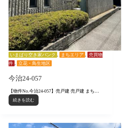
いまばり空き家バンク
,
まちエリア
,
売買物
件
,
立花・鳥生地区
今治24-057
【物件No.今治24-057】売戸建 売戸建 まち…
続きを読む
今
治
24-
057