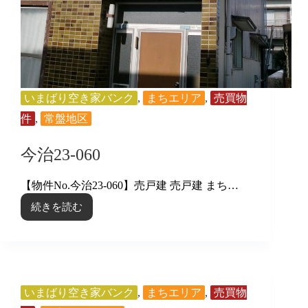
いまばり空き家バンク
,
まちエリア
,
売買物
件
,
常盤地区
今治23-060
【物件No.今治23-060】売戸建 売戸建 まち…
続きを読む
今
治
23-
060
いまばり空き家バンク
,
まちエリア
,
売買物