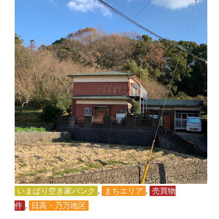
いまばり空き家バンク
,
まちエリア
,
売買物
件
,
日高・乃万地区