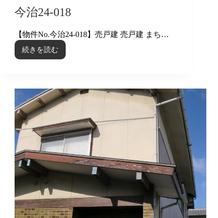
今治24-018
【物件No.今治24-018】売戸建 売戸建 まち…
続きを読む
今
治
24-
018