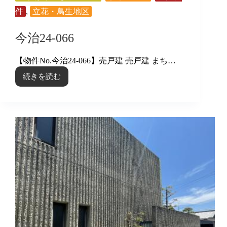
件
,
立花・鳥生地区
今治24-066
【物件No.今治24-066】売戸建 売戸建 まち…
続きを読む
今
治
24-
066