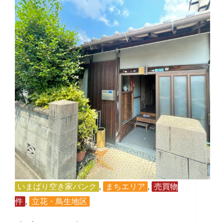
いまばり空き家バンク
,
まちエリア
,
売買物
件
,
立花・鳥生地区