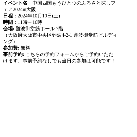
イベント名
：中国四国もうひとつのふるさと探しフ
ェア2024in大阪
日程
：2024年10月19日(土)
時間
：11時～16時
会場:
難波御堂筋ホール 7階
（大阪府大阪市中央区難波4-2-1 難波御堂筋ビルディ
ング）
参加費:
無料
事前予約:
こちらの
予約フォーム
からご予約いただ
けます。事前予約なしでも当日の参加は可能です！