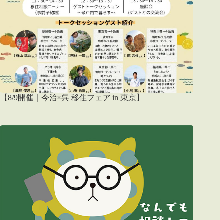
【8/9開催｜今治×呉 移住フェア in 東京】