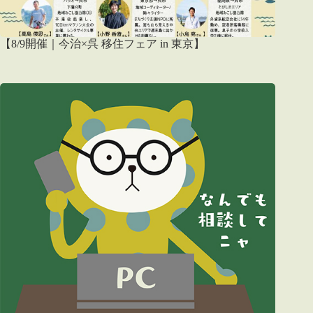
【8/9開催｜今治×呉 移住フェア in 東京】