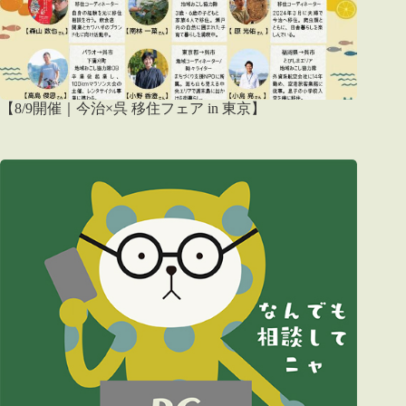
【8/9開催｜今治×呉 移住フェア in 東京】