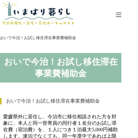
コ
ン
テ
ン
ツ
へ
おいで今治！お試し移住滞在事業費補助金
ス
キ
ッ
おいで今治！お試し移住滞在
プ
事業費補助金
おいで今治！お試し移住滞在事業費補助金
愛媛県外に居住し、今治市に移住相談された方を対
象に、本人と同一世帯員の同行者１名分のお試し滞
在費（宿泊費）を、１人につき１泊最大5,000円補助
します。連泊でなくても、同一年度中であれば上限