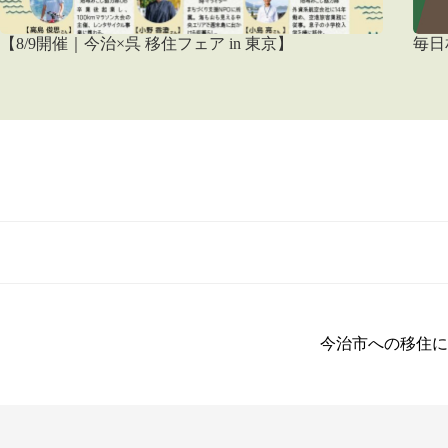
【8/9開催｜今治×呉 移住フェア in 東京】
毎日
今治市への移住に