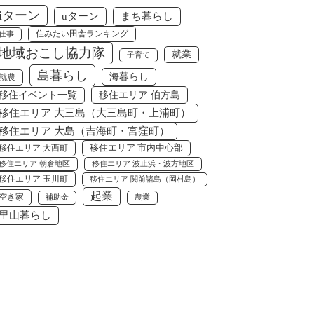
iターン
uターン
まち暮らし
住みたい田舎ランキング
仕事
地域おこし協力隊
就業
子育て
島暮らし
海暮らし
就農
移住エリア 伯方島
移住イベント一覧
移住エリア 大三島（大三島町・上浦町）
移住エリア 大島（吉海町・宮窪町）
移住エリア 大西町
移住エリア 市内中心部
移住エリア 朝倉地区
移住エリア 波止浜・波方地区
移住エリア 玉川町
移住エリア 関前諸島（岡村島）
起業
空き家
補助金
農業
里山暮らし