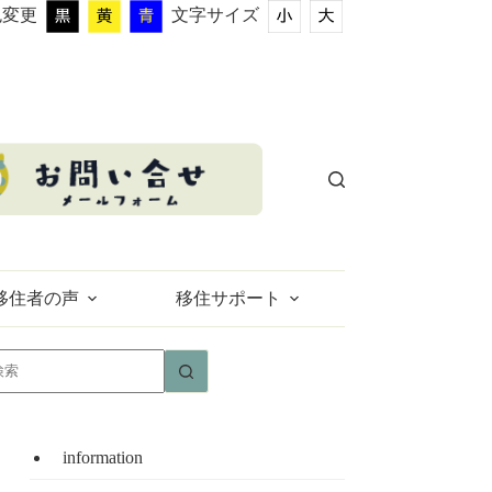
色変更
文字サイズ
移住者の声
移住サポート
結
果
な
し
information