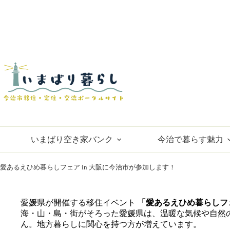
コ
ン
テ
ン
ツ
へ
ス
キ
ッ
プ
いまばり空き家バンク
今治で暮らす魅力
愛あるえひめ暮らしフェア in 大阪に今治市が参加します！
愛媛県が開催する移住イベント
「愛あるえひめ暮らしフ
海・山・島・街がそろった愛媛県は、温暖な気候や自然
ん。地方暮らしに関心を持つ方が増えています。