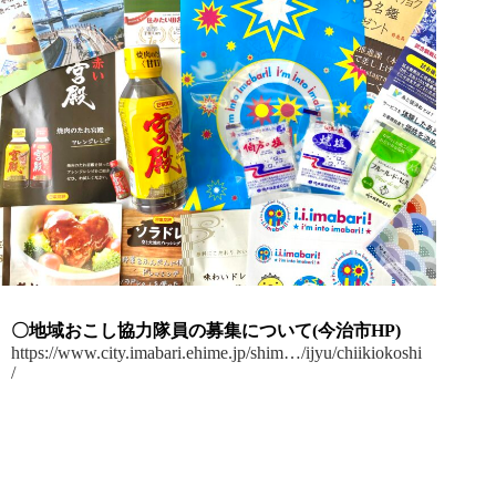
〇地域おこし協力隊員の募集について(今治市HP)
https://www.city.imabari.ehime.jp/shim…/ijyu/chiikiokoshi
/