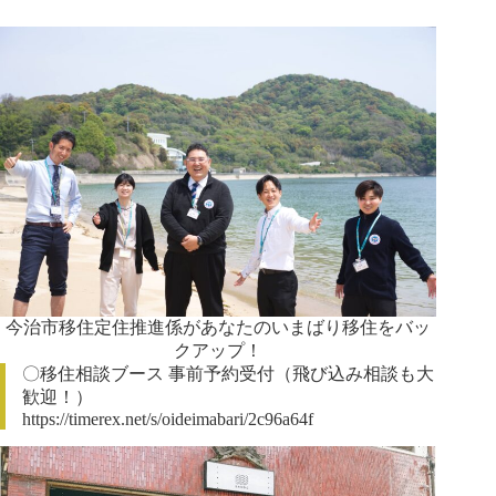
今治市移住定住推進係があなたのいまばり移住をバッ
クアップ！
〇移住相談ブース 事前予約受付（飛び込み相談も大
歓迎！）
https://timerex.net/s/oideimabari/2c96a64f