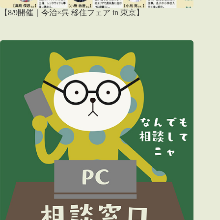
【8/9開催｜今治×呉 移住フェア in 東京】