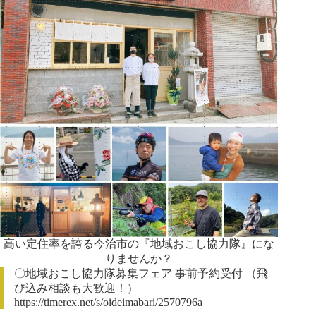
高い定住率を誇る今治市の『地域おこし協力隊』にな
りませんか？
〇地域おこし協力隊募集フェア 事前予約受付 （飛
び込み相談も大歓迎！）
https://timerex.net/s/oideimabari/2570796a