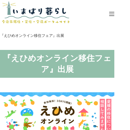
コ
ン
テ
ン
ツ
へ
『えひめオンライン移住フェア』出展
ス
キ
ッ
『えひめオンライン移住フェ
プ
ア』出展