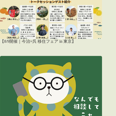
【8/9開催｜今治×呉 移住フェア in 東京】