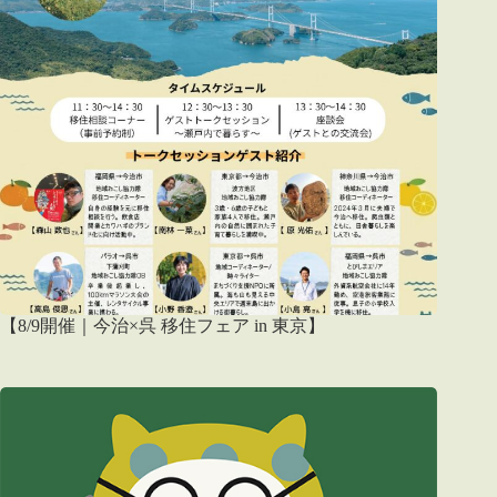
【8/9開催｜今治×呉 移住フェア in 東京】