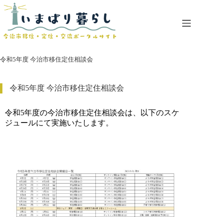
コ
ン
テ
ン
ツ
へ
令和5年度 今治市移住定住相談会
ス
キ
ッ
令和5年度 今治市移住定住相談会
プ
令和5年度の今治市移住定住相談会は、以下のスケ
ジュールにて実施いたします。