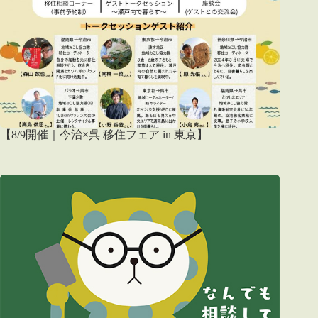
【8/9開催｜今治×呉 移住フェア in 東京】