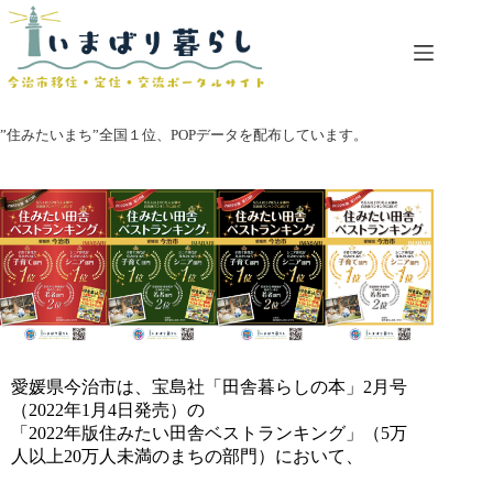
コ
ン
テ
ン
ツ
へ
”住みたいまち”全国１位、POPデータを配布しています。
ス
キ
ッ
プ
愛媛県今治市は、宝島社「田舎暮らしの本」2月号
（2022年1月4日発売）の
「2022年版住みたい田舎ベストランキング」（5万
人以上20万人未満のまちの部門）において、