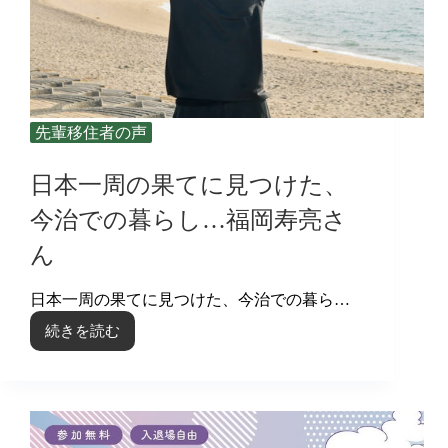
先輩移住者の声
日本一周の果てに見つけた、
今治での暮らし…福岡寿亮さ
ん
日本一周の果てに見つけた、今治での暮ら…
続きを読む
日
本
一
周
の
果