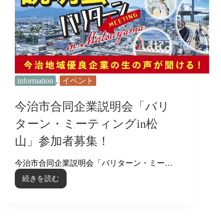
タ
ー
ン・
ミ
ー
テ
ィ
ン
グ』
information
,
イベント
参
加
今治市合同企業説明会「バリ
者
募
ターン・ミーティングin松
集！
山」参加者募集！
今治市合同企業説明会「バリターン・ミー…
続きを読む
今
治
市
合