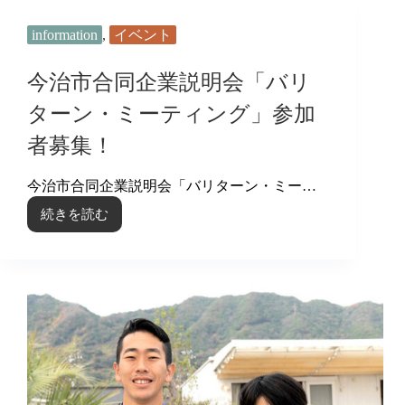
同
企
information
,
イベント
業
説
明
今治市合同企業説明会「バリ
会
「バ
ターン・ミーティング」参加
リ
者募集！
タ
ー
ン・
今治市合同企業説明会「バリターン・ミー…
ミ
続きを読む
ー
今
テ
治
ィ
市
ン
合
グ
同
in
企
松
業
山」
説
参
明
加
会
者
「バ