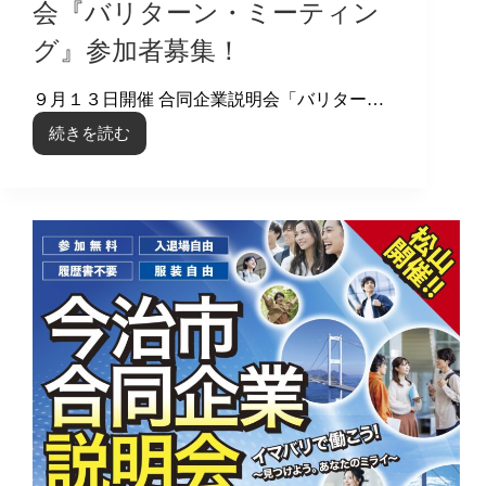
会『バリターン・ミーティン
グ』参加者募集！
９月１３日開催 合同企業説明会「バリター…
続きを読む
９
月
１
３
日
開
催
合
同
企
業
説
明
会
『バ
リ