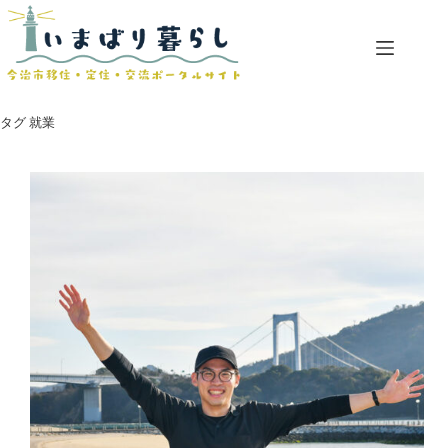
コ
ン
テ
ン
ツ
へ
タグ
就業
ス
キ
ッ
プ