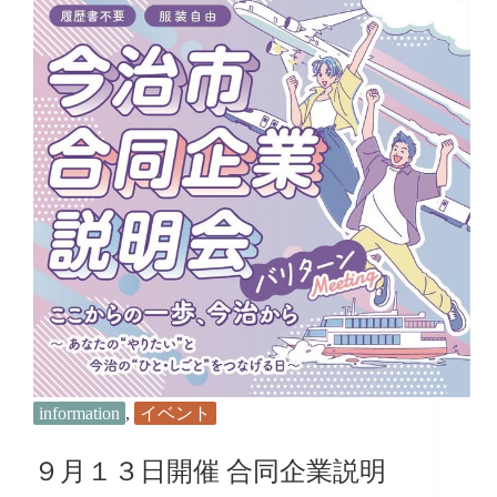
て
に
見
つ
け
た、
今
治
で
の
暮
ら
し…
福
岡
寿
亮
さ
ん
information
,
イベント
９月１３日開催 合同企業説明