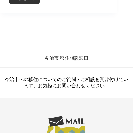
自
分
ら
し
い
働
き
方
を
叶
今治市 移住相談窓口
え
る
島
暮
今治市への移住についてのご質問・ご相談を受け付けてい
ら
ます。お気軽にお問い合わせください。
し
の
魅
力
と
は
【大
三