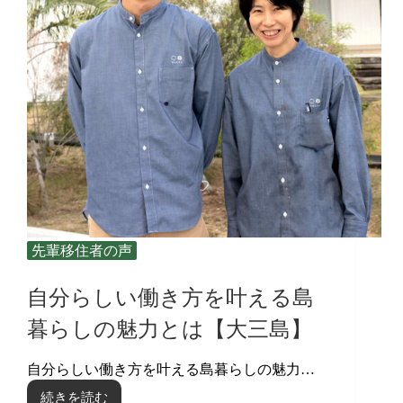
募
リ
集！
タ
ー
ン・
ミ
ー
テ
ィ
ン
グ」
参
加
者
募
先輩移住者の声
集！
自分らしい働き方を叶える島
暮らしの魅力とは【大三島】
自分らしい働き方を叶える島暮らしの魅力…
続きを読む