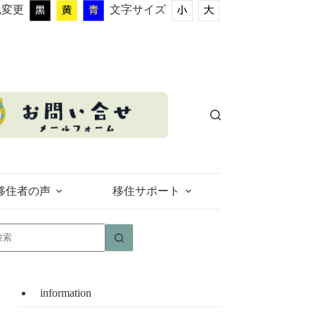
色変更
文字サイズ
移住者の声
移住サポート
結
果
な
し
information