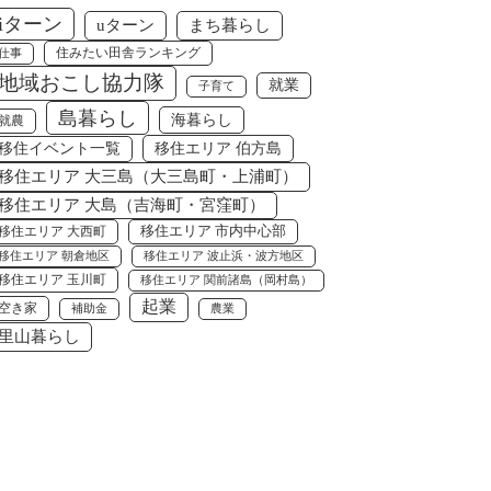
iターン
uターン
まち暮らし
住みたい田舎ランキング
仕事
地域おこし協力隊
就業
子育て
島暮らし
海暮らし
就農
移住エリア 伯方島
移住イベント一覧
移住エリア 大三島（大三島町・上浦町）
移住エリア 大島（吉海町・宮窪町）
移住エリア 大西町
移住エリア 市内中心部
移住エリア 朝倉地区
移住エリア 波止浜・波方地区
移住エリア 玉川町
移住エリア 関前諸島（岡村島）
起業
空き家
補助金
農業
里山暮らし