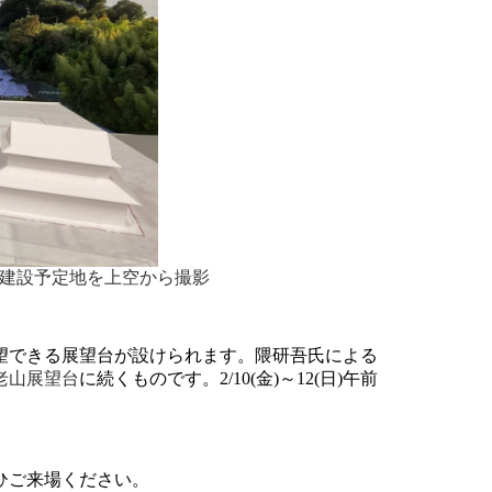
は建設予定地を上空から撮影
望できる展望台が設けられます。隈研吾氏による
老山展望台
に続くものです。2/10(金)～12(日)午前
ひご来場ください。