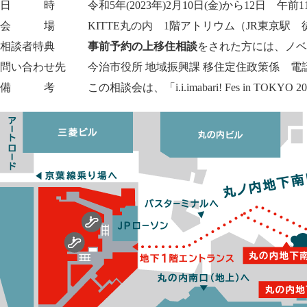
日 時 令和5年(2023年)2月10日(金)から12日 午前1
会 場 KITTE丸の内 1階アトリウム（JR東京駅 徒
相談者特典
事前予約の上移住相談
をされた方には、ノベ
問い合わせ先 今治市役所 地域振興課 移住定住政策係 
備 考 この相談会は、「
i.i.imabari! Fes in TOKYO 2