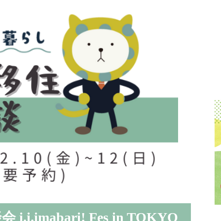
mabari! Fes in TOKYO