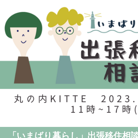
「いまばり暮らし」出張移住相談会 i.i.i