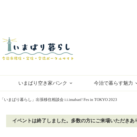
コ
ン
テ
ン
ツ
へ
ス
キ
ッ
プ
いまばり空き家バンク
今治で暮らす魅力
「いまばり暮らし」出張移住相談会 i.i.imabari! Fes in TOKYO 2023
イベントは終了しました。多数の方にご来場いただきあ