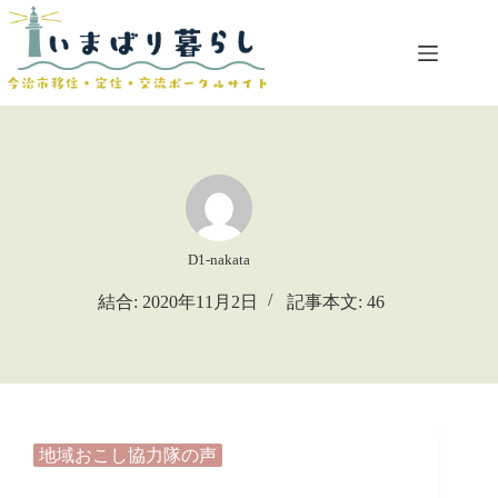
コ
ン
テ
ン
ツ
へ
ス
キ
ッ
プ
D1-nakata
結合: 2020年11月2日
記事本文: 46
地域おこし協力隊の声